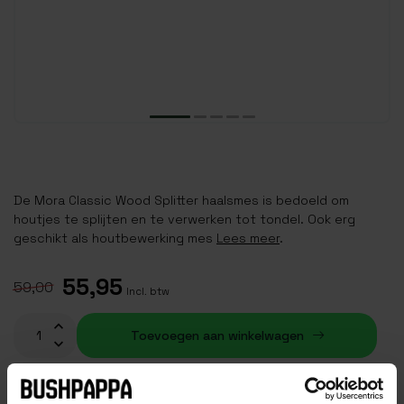
De Mora Classic Wood Splitter haalsmes is bedoeld om
houtjes te splijten en te verwerken tot tondel. Ook erg
geschikt als houtbewerking mes
Lees meer
.
55,95
59,00
Incl. btw
Toevoegen aan winkelwagen
Op voorraad (1)