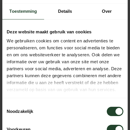
Plaats je bestelling binnen
12:27:26
, dan wordt je
bestelling vandaag nog verzonden
Toestemming
Details
Over
Gratis verzending vanaf € 90,- (NL, BE & DE)
Deze website maakt gebruik van cookies
14 dagen bedenktijd met no-nonsens retourbeleid
We gebruiken cookies om content en advertenties te
Ma t/m Vr voor 17:00 besteld, dezelfde dag verzonden
personaliseren, om functies voor social media te bieden
Iedere dag bereikbaar van 10:00 tot 20:00 via de chat,
en om ons websiteverkeer te analyseren. Ook delen we
telefoon of email
informatie over uw gebruik van onze site met onze
partners voor social media, adverteren en analyse. Deze
partners kunnen deze gegevens combineren met andere
informatie die u aan ze heeft verstrekt of die ze hebben
PRODUCTOMSCHRIJVING
verzameld op basis van uw gebruik van hun services.
SPECIFICATIES
Toestemmingsselectie
Noodzakelijk
Voorkeuren
Hulp nodig?