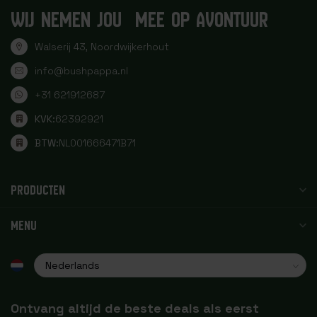
WIJ NEMEN JOU MEE OP AVONTUUR
Walserij 43, Noordwijkerhout
info@bushpappa.nl
+31 621912687
KVK:
62392921
BTW:
NL001666471B71
PRODUCTEN
MENU
Ontvang altijd de beste deals als eerst