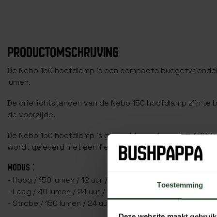
PRODUCTOMSCHRIJVING
De Nebo 150 hoofdlamp is een compacte budgetvriendel
lumen.
De drie lichtstanden van de Nebo 150 hoofdlamp zijn te
de voorzijde.
De Nebo 150 hoofdlamp is gemaakt van duurzaam ABS, is
wordt geleverd met een flexibele verstelbare hoofdband
MODUS :
- Hoog / 150 lumen / 12 uur / 19 meter
Toestemming
- Laag / 40 lumen / 24 uur / 10 meter
- Strobe / 150 lumen / 24 uur / 19 meter
Deze website maakt gebruik