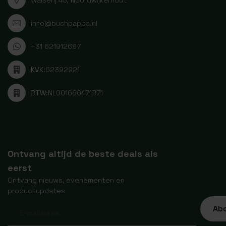
info@bushpappa.nl
+31 621912687
KVK:
62392921
BTW:
NL001666471B71
Ontvang altijd de beste deals als
eerst
Ontvang nieuws, evenementen en
productupdates
Ab