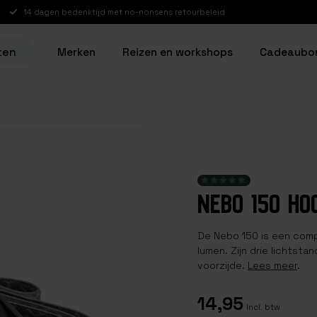
14 dagen bedenktijd met no-nonsens retourbeleid
ten
Merken
Reizen en workshops
Cadeaubo
NEBO 150 HO
De Nebo 150 is een comp
lumen. Zijn drie lichtst
voorzijde.
Lees meer
.
14,95
Incl. btw