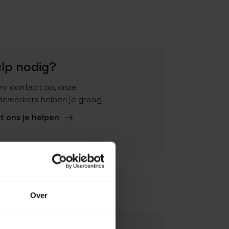
lp nodig?
m contact op, onze
ewerkers helpen je graag
t ons je helpen
Over
5060063228860
NEB-HLP-7000-H