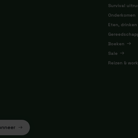
Survival uitru
Onderkomen
Eten, drinken
Gereedschap
Boeken
Sale
Reizen & wor
onneer