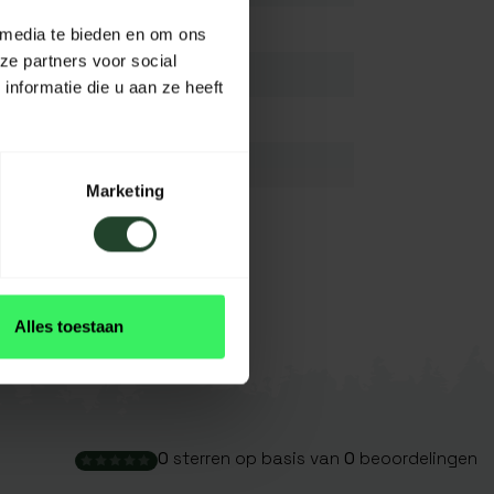
ABS / Aluminium
 media te bieden en om ons
ze partners voor social
N.V.T.
nformatie die u aan ze heeft
N.V.T.
N.V.T.
Marketing
N.V.T.
Grijs/zwart
Bekijk alles
Alles toestaan
0
sterren op basis van
0
beoordelingen