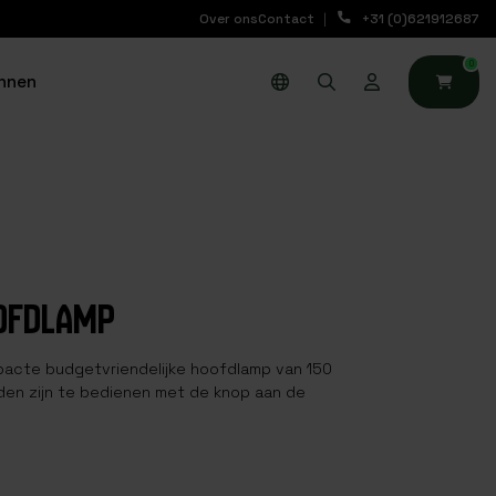
Over ons
Contact
+31 (0)621912687
0
nnen
OFDLAMP
acte budgetvriendelijke hoofdlamp van 150
anden zijn te bedienen met de knop aan de