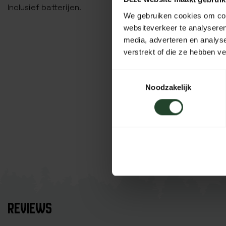
Inclusief batterijen.
We gebruiken cookies om cont
websiteverkeer te analyseren
media, adverteren en analys
verstrekt of die ze hebben v
Toestemmingsselectie
Noodzakelijk
REVIEWS