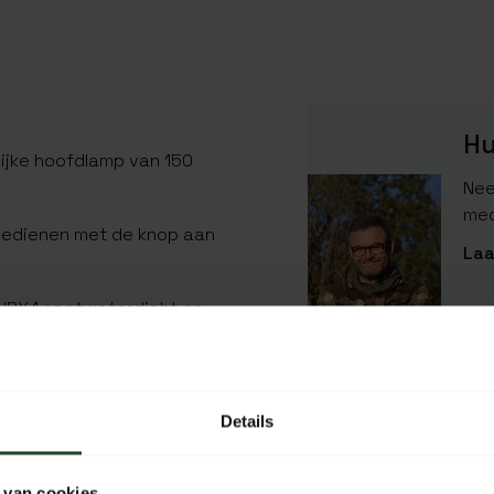
Hu
ijke hoofdlamp van 150
Nee
med
 bedienen met de knop aan
Laa
 IPX4 spatwaterdicht en
.
SPECIFICATIES
Details
EAN Code
SKU
 van cookies