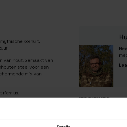
Hu
 mythische kornuit,
uur.
Nee
med
n van hout. Gemaakt van
Laa
houten steel voor een
eschermende mix van
 riemlus.
SPECIFICATIES
t zijn oorsprong in de tijd
EAN Code
werp, een onmisbaar
n van huis en schip.
SKU