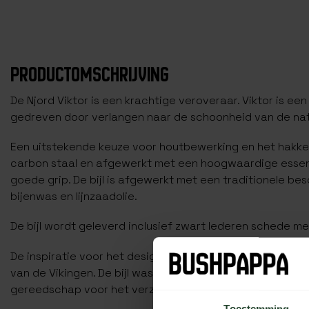
PRODUCTOMSCHRIJVING
De Njord Viktor is een krachtige veroveraar. Viktor is een
gedreven door verlangen naar de schoonheid van de nat
Een uitstekende keuze voor houtbewerking en het hakke
carbon staal en afgewerkt met een hoogwaardige essen
goede grip. De bijl is afgewerkt met een traditionele b
bijenwas en lijnzaadolie.
De bijl wordt geleverd inclusief zwart lederen schede met
De inspiratie voor het design van deze mythische bijl vind
van de Vikingen. De bijl was een dagelijks gebruiksvoor
gereedschap voor het verzamelen van hout en het bouwe