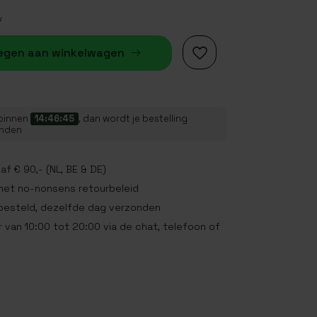
w
egen aan winkelwagen
 binnen
14:46:45
, dan wordt je bestelling
onden
af € 90,- (NL, BE & DE)
met no-nonsens retourbeleid
 besteld, dezelfde dag verzonden
 van 10:00 tot 20:00 via de chat, telefoon of