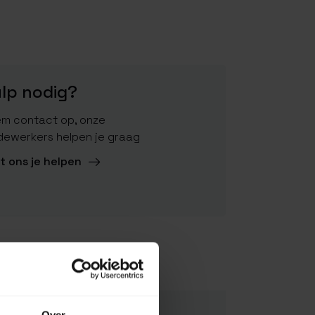
lp nodig?
m contact op, onze
ewerkers helpen je graag
t ons je helpen
8716961000370
NJ VIKTOR-V-M