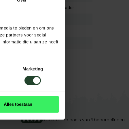
Over
Carbon staal/Essenhout/Leder
38 cm
 media te bieden en om ons
N.V.T.
ze partners voor social
nformatie die u aan ze heeft
N.V.T.
N.V.T.
Zwart/lichtbruin
Bekijk alles
Marketing
Alles toestaan
5
sterren op basis van
1
beoordelingen