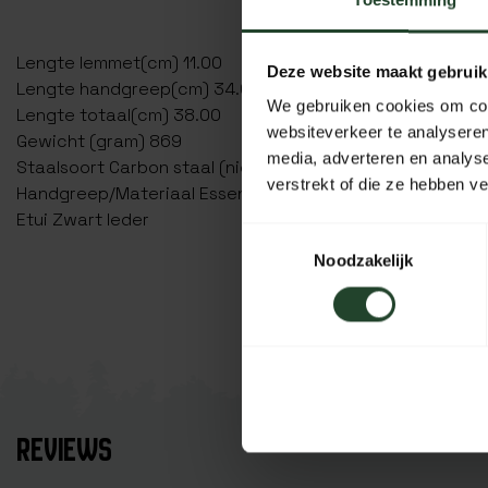
Toestemming
Lengte lemmet(cm) 11.00
Deze website maakt gebruik
Lengte handgreep(cm) 34.00
We gebruiken cookies om cont
Lengte totaal(cm) 38.00
websiteverkeer te analyseren
Gewicht (gram) 869
media, adverteren en analys
Staalsoort Carbon staal (niet roestvast)
verstrekt of die ze hebben v
Handgreep/Materiaal Essenhout
Etui Zwart leder
Toestemmingsselectie
Noodzakelijk
REVIEWS