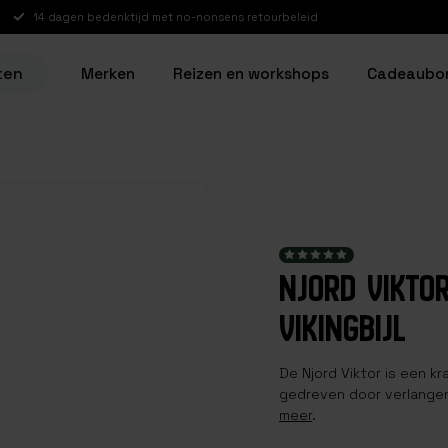
14 dagen bedenktijd met no-nonsens retourbeleid
ten
Merken
Reizen en workshops
Cadeaubo
NJORD VIKTO
VIKINGBIJL
De Njord Viktor is een kra
gedreven door verlangen
meer
.