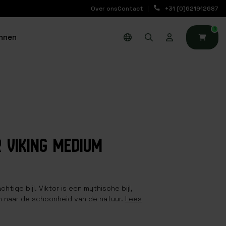
Over ons
Contact
+31 (0)621912687
0
nnen
R VIKING MEDIUM
chtige bijl. Viktor is een mythische bijl,
 naar de schoonheid van de natuur.
Lees