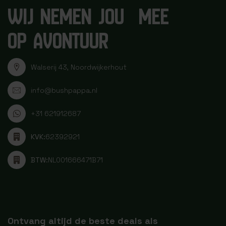
WIJ NEMEN JOU MEE
OP AVONTUUR
Walserij 43, Noordwijkerhout
info@bushpappa.nl
+31 621912687
KVK:
62392921
BTW:
NL001666471B71
Ontvang altijd de beste deals als