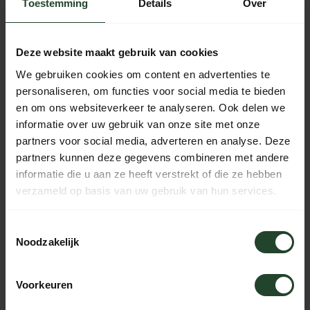
Toestemming
Details
Over
Gratis verzending vanaf € 90,- (NL, BE & DE)
14 dagen bedenktijd met no-nonsens retourbeleid
Ma t/m Vr voor 17:00 besteld, dezelfde dag verzonden
Deze website maakt gebruik van cookies
Iedere dag bereikbaar van 10:00 tot 20:00 via de chat,
We gebruiken cookies om content en advertenties te
telefoon of email
personaliseren, om functies voor social media te bieden
en om ons websiteverkeer te analyseren. Ook delen we
informatie over uw gebruik van onze site met onze
partners voor social media, adverteren en analyse. Deze
PRODUCTOMSCHRIJVING
partners kunnen deze gegevens combineren met andere
informatie die u aan ze heeft verstrekt of die ze hebben
verzameld op basis van uw gebruik van hun services.
SPECIFICATIES
Toestemmingsselectie
Noodzakelijk
Hulp nodig?
Neem contact op, onze medewerkers
Voorkeuren
helpen je graag