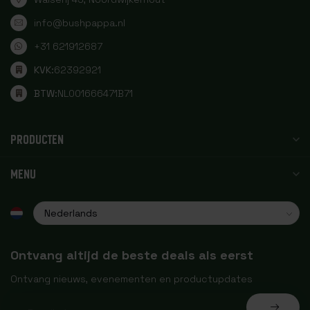
info@bushpappa.nl
+31 621912687
KVK:
62392921
BTW:
NL001666471B71
PRODUCTEN
MENU
Ontvang altijd de beste deals als eerst
Ontvang nieuws, evenementen en productupdates