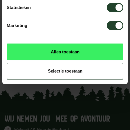
Statistieken
Marketing
REVIEWS
0
beoordelingen
Dit product heeft nog geen
Alles toestaan
reviews
Selectie toestaan
Je beoordeling toevoegen
WIJ NEMEN JOU MEE OP AVONTUUR
Walserij 43, Noordwijkerhout