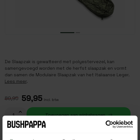
De Slaapzak is gewatteerd met polyestervezel, kan
samengevoegd worden met de herfst slaapzak en vormt
dan samen de Modulaire Slaapzak van het Italiaanse Leger.
Lees meer
.
59,95
89,95
Incl. btw
Toevoegen aan winkelwagen
Op voorraad (2)