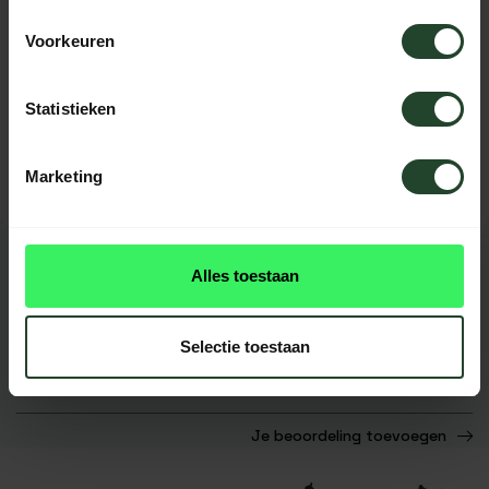
Voorkeuren
Hulp nodig?
Statistieken
Neem contact op, onze medewerkers
helpen je graag
Marketing
Alles toestaan
REVIEWS
0
beoordelingen
Selectie toestaan
Dit product heeft nog geen
reviews
Je beoordeling toevoegen