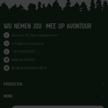
WIJ NEMEN JOU MEE OP AVONTUUR
Walserij 43, Noordwijkerhout
info@bushpappa.nl
+31 621912687
KVK:
62392921
BTW:
NL001666471B71
PRODUCTEN
MENU