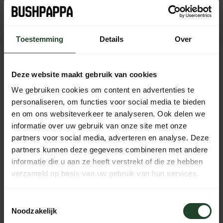
Toevoegen aan winkelwagen
Op voorraad (11)
Toestemming
Details
Over
Deze website maakt gebruik van cookies
Gratis verzending vanaf € 90,- (NL, BE & DE)
We gebruiken cookies om content en advertenties te
14 dagen bedenktijd met no-nonsens retourbeleid
personaliseren, om functies voor social media te bieden
Ma t/m Vr voor 17:00 besteld, dezelfde dag verzonden
en om ons websiteverkeer te analyseren. Ook delen we
Iedere dag bereikbaar van 10:00 tot 20:00 via de chat,
informatie over uw gebruik van onze site met onze
telefoon of email
partners voor social media, adverteren en analyse. Deze
partners kunnen deze gegevens combineren met andere
informatie die u aan ze heeft verstrekt of die ze hebben
verzameld op basis van uw gebruik van hun services.
PRODUCTOMSCHRIJVING
Toestemmingsselectie
Noodzakelijk
SPECIFICATIES