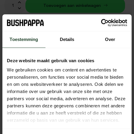
Toevoegen aan winkelwagen
Op voorraad (4)
Toestemming
Details
Over
Gratis verzending vanaf € 90,- (NL, BE & DE)
14 dagen bedenktijd met no-nonsens retourbeleid
Deze website maakt gebruik van cookies
Ma t/m Vr voor 17:00 besteld, dezelfde dag verzonden
We gebruiken cookies om content en advertenties te
Iedere dag bereikbaar van 10:00 tot 20:00 via de chat,
personaliseren, om functies voor social media te bieden
telefoon of email
en om ons websiteverkeer te analyseren. Ook delen we
informatie over uw gebruik van onze site met onze
partners voor social media, adverteren en analyse. Deze
partners kunnen deze gegevens combineren met andere
PRODUCTOMSCHRIJVING
informatie die u aan ze heeft verstrekt of die ze hebben
verzameld op basis van uw gebruik van hun services.
SPECIFICATIES