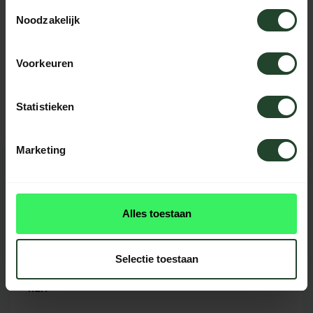
Toestemmingsselectie
Noodzakelijk
Hulp nodig?
Voorkeuren
Neem contact op, onze medewerkers
helpen je graag
Statistieken
Marketing
REVIEWS
1 beoordeling
Alles toestaan
Selectie toestaan
Super touw! Gewoon zoals ik gewend ben
Ralf