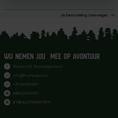
Je beoordeling toevoegen
WIJ NEMEN JOU MEE OP AVONTUUR
Walserij 43, Noordwijkerhout
info@bushpappa.nl
+31 621912687
KVK:
62392921
BTW:
NL001666471B71