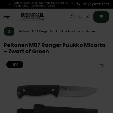
Iedere dag bereikbaar van 10:00 tot 20:00
+31 (0)621912687
via de chat, telefoon of email
MENU
Peltonen M07 Ranger Puukko Micarta – Zwart of Groen
Peltonen M07 Ranger Puukko Micarta
– Zwart of Groen
-9%