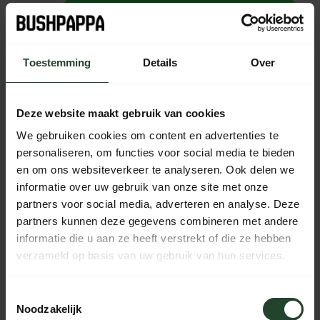
Toevoegen aan winkelwagen
Op voorraad (1)
Toestemming
Details
Over
Plaats je bestelling binnen
10:44:57
, dan wordt je
bestelling vandaag nog verzonden
Deze website maakt gebruik van cookies
Gratis verzending vanaf € 90,- (NL, BE & DE)
We gebruiken cookies om content en advertenties te
14 dagen bedenktijd met no-nonsens retourbeleid
personaliseren, om functies voor social media te bieden
en om ons websiteverkeer te analyseren. Ook delen we
Ma t/m Vr voor 17:00 besteld, dezelfde dag verzonden
informatie over uw gebruik van onze site met onze
Iedere dag bereikbaar van 10:00 tot 20:00 via de chat,
partners voor social media, adverteren en analyse. Deze
telefoon of email
partners kunnen deze gegevens combineren met andere
informatie die u aan ze heeft verstrekt of die ze hebben
verzameld op basis van uw gebruik van hun services.
PRODUCTOMSCHRIJVING
Toestemmingsselectie
Noodzakelijk