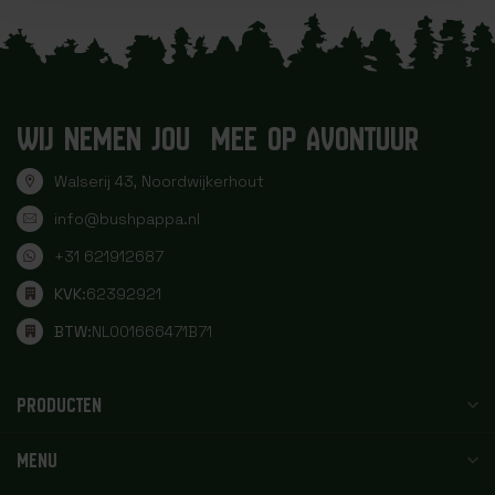
WIJ NEMEN JOU MEE OP AVONTUUR
Walserij 43, Noordwijkerhout
info@bushpappa.nl
+31 621912687
KVK:
62392921
BTW:
NL001666471B71
PRODUCTEN
MENU