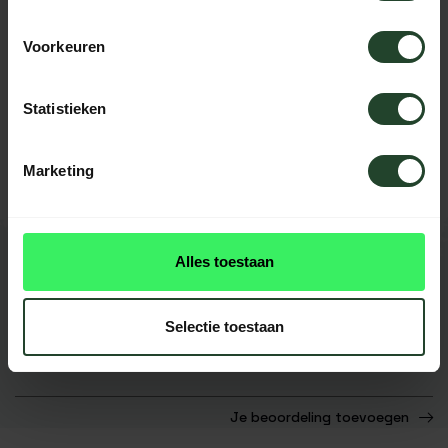
SPECIFICATIES
Voorkeuren
Hulp nodig?
Statistieken
Neem contact op, onze medewerkers
helpen je graag
Marketing
Alles toestaan
REVIEWS
0
beoordelingen
Selectie toestaan
Dit product heeft nog geen
reviews
Je beoordeling toevoegen