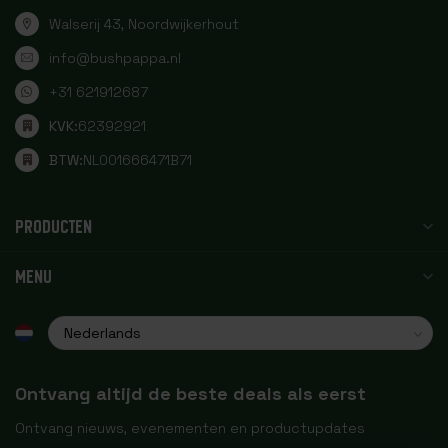
Walserij 43, Noordwijkerhout
info@bushpappa.nl
+31 621912687
KVK:
62392921
BTW:
NL001666471B71
PRODUCTEN
MENU
Ontvang altijd de beste deals als eerst
Ontvang nieuws, evenementen en productupdates