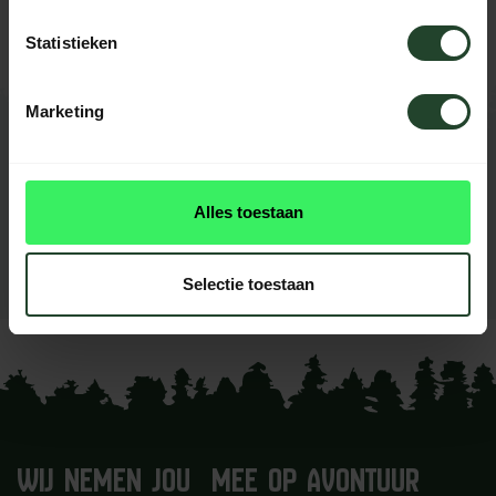
helpen je graag
Statistieken
Marketing
REVIEWS
0
beoordelingen
Alles toestaan
Dit product heeft nog geen
reviews
Selectie toestaan
Je beoordeling toevoegen
WIJ NEMEN JOU MEE OP AVONTUUR