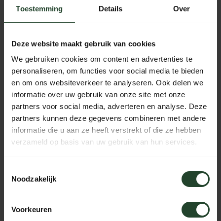
Toestemming
Details
Over
Gratis verzending vanaf € 90,- (NL, BE & DE)
14 dagen bedenktijd met no-nonsens retourbeleid
Deze website maakt gebruik van cookies
Ma t/m Vr voor 17:00 besteld, dezelfde dag verzonden
We gebruiken cookies om content en advertenties te
Iedere dag bereikbaar van 10:00 tot 20:00 via de chat,
personaliseren, om functies voor social media te bieden
telefoon of email
en om ons websiteverkeer te analyseren. Ook delen we
informatie over uw gebruik van onze site met onze
partners voor social media, adverteren en analyse. Deze
partners kunnen deze gegevens combineren met andere
PRODUCTOMSCHRIJVING
informatie die u aan ze heeft verstrekt of die ze hebben
verzameld op basis van uw gebruik van hun services.
SPECIFICATIES
Toestemmingsselectie
Noodzakelijk
Hulp nodig?
Voorkeuren
Neem contact op, onze medewerkers