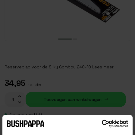
Reserveblad voor de Silky Gomboy 240-10
Lees meer
.
34,95
Incl. btw
Toevoegen aan winkelwagen
Op voorraad (3)
Plaats je bestelling binnen
08:02:57
, dan wordt je
bestelling vandaag nog verzonden