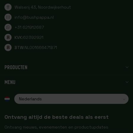
Walserij 43, Noordwijkerhout
info@bushpappa.nl
+31 621912687
KVK:
62392921
BTW:
NL001666471B71
PRODUCTEN
MENU
Ontvang altijd de beste deals als eerst
Ontvang nieuws, evenementen en productupdates