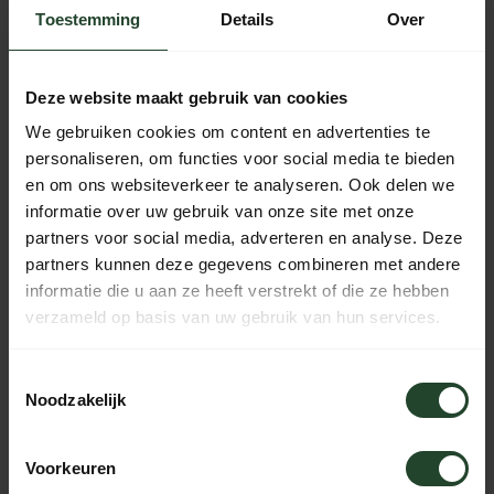
Toestemming
Details
Over
Gratis verzending vanaf € 90,- (NL, BE & DE)
14 dagen bedenktijd met no-nonsens retourbeleid
Deze website maakt gebruik van cookies
Ma t/m Vr voor 17:00 besteld, dezelfde dag verzonden
We gebruiken cookies om content en advertenties te
Iedere dag bereikbaar van 10:00 tot 20:00 via de chat,
personaliseren, om functies voor social media te bieden
telefoon of email
en om ons websiteverkeer te analyseren. Ook delen we
informatie over uw gebruik van onze site met onze
partners voor social media, adverteren en analyse. Deze
partners kunnen deze gegevens combineren met andere
PRODUCTOMSCHRIJVING
informatie die u aan ze heeft verstrekt of die ze hebben
verzameld op basis van uw gebruik van hun services.
SPECIFICATIES
Toestemmingsselectie
Noodzakelijk
Hulp nodig?
Voorkeuren
Neem contact op, onze medewerkers