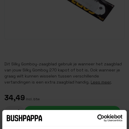
Dit Silky Gomboy-zaagblad gebruik je wanneer het zaagblad
van jouw Silky Gomboy 270 kapot of bot is. Ook wanneer je
graag wilt kunnen wisselen tussen verschillende
vertandingen is een extra zaagblad handig.
Lees meer
.
34,49
Incl. btw
Toevoegen aan winkelwagen
Op voorraad (4)