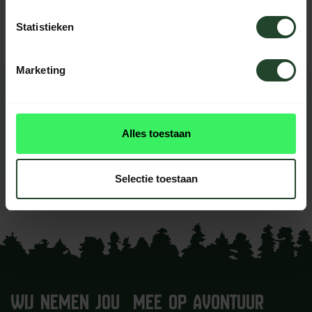
helpen je graag
Statistieken
Marketing
REVIEWS
0
beoordelingen
Alles toestaan
Dit product heeft nog geen
reviews
Selectie toestaan
Je beoordeling toevoegen
WIJ NEMEN JOU MEE OP AVONTUUR