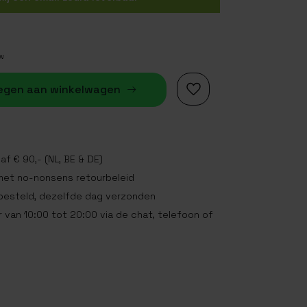
tw
egen aan winkelwagen
af € 90,- (NL, BE & DE)
met no-nonsens retourbeleid
 besteld, dezelfde dag verzonden
 van 10:00 tot 20:00 via de chat, telefoon of