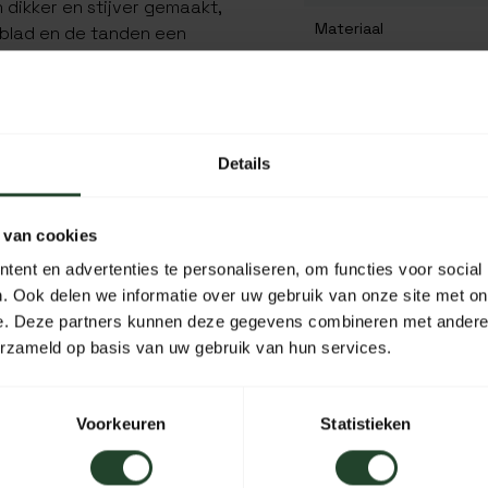
dikker en stijver gemaakt,
Materiaal
agblad en de tanden een
verlengd de levensduur van
Lengte
ien is de kleur van het
er goed zichtbaar bent in
Breedte
Hoogte
Details
Inhoud
hij als geen ander, maar het
 van cookies
ag is een trekzaag. Dit
Kleur
Let er op dat het blad bij
ent en advertenties te personaliseren, om functies voor social
 loop je het risico op
. Ook delen we informatie over uw gebruik van onze site met on
forceer niets. Hierdoor zul
e. Deze partners kunnen deze gegevens combineren met andere i
r van de zaag ten goede.
erzameld op basis van uw gebruik van hun services.
den kun je de houtafname
uk op het blad en geringe
n. Wanneer je de
Voorkeuren
Statistieken
r en zaag je sneller, maar