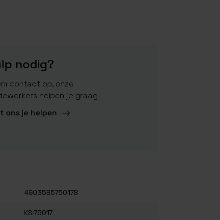
lp nodig?
m contact op, onze
ewerkers helpen je graag
t ons je helpen
4903585750178
KSI75017