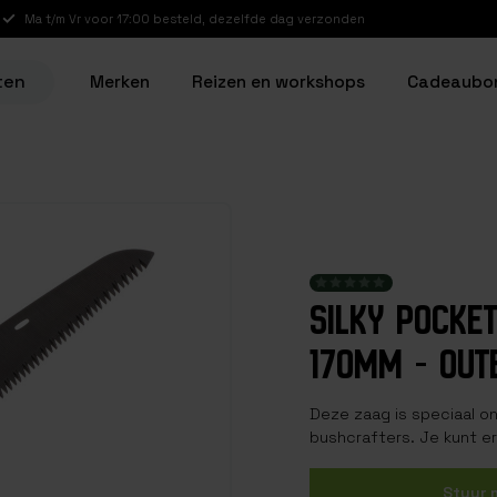
Ma t/m Vr voor 17:00 besteld, dezelfde dag verzonden
ten
Merken
Reizen en workshops
Cadeaubo
SILKY POCKE
170MM - OUT
Deze zaag is speciaal o
bushcrafters. Je kunt e
Stuur 