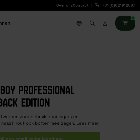
Over ons
Contact
+31 (0)621912687
0
nnen
TBOY PROFESSIONAL
BACK EDITION
ntworpen voor gebruik door jagers en
r naast hout ook botten mee zagen.
Lees meer
.
mij een email zodra leverbaar