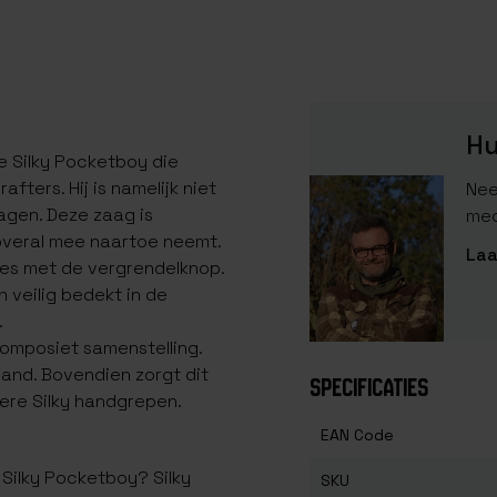
Hu
e Silky Pocketboy die
fters. Hij is namelijk niet
Nee
agen. Deze zaag is
med
overal mee naartoe neemt.
Laa
ies met de vergrendelknop.
 veilig bedekt in de
.
omposiet samenstelling.
 hand. Bovendien zorgt dit
SPECIFICATIES
ere Silky handgrepen.
EAN Code
 Silky Pocketboy? Silky
SKU