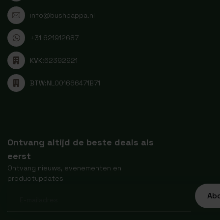
info@bushpappa.nl
+31 621912687
KVK:
62392921
BTW:
NL001666471B71
Ontvang altijd de beste deals als
eerst
Ontvang nieuws, evenementen en
productupdates
Ab