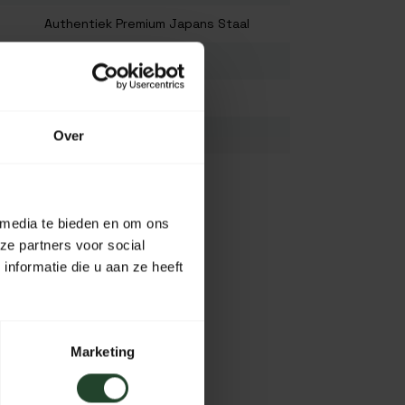
Authentiek Premium Japans Staal
37,5/21 cm
6,5/6 cm
2,5 cm
Over
N.V.T.
Zwart/ bruin
Bekijk alles
 media te bieden en om ons
ze partners voor social
nformatie die u aan ze heeft
Marketing