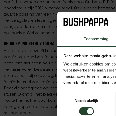
heeft het zaagblad van deze Pocketboy Outback Edition 
daardoor is hij 100% outdoor proof. Ook is er op het za
zwarte coating van een nikkel/tin mix aangebracht. Dit 
het zaagblad en levert geweldige zaagprestaties. Bovend
zaagblad donker en niet reflecterend, waardoor je mind
het donker. Wel zo handig tijdens het jagen.
Toestemming
DE SILKY POCKETBOY OUTBACK EDITION GEBRUIKEN
Het blad van deze Silky zaag is erg hard. Hierdoor zaagt 
Deze website maakt gebruik
vereist wel een beetje aandacht tijdens gebruik. Deze za
betekent dat het blad zo niet kan buigen tijdens gebruik. 
We gebruiken cookies om cont
het naar voren bewegen nooit geforceerd wordt. Hierdoor
websiteverkeer te analyseren
breuk. Zoals bij elke zaag: laat de zaag het werk doen en 
media, adverteren en analys
je minder snel vermoeid raken en het komt de levensduu
verstrekt of die ze hebben v
Door de handgreep op verschillende punten vast te hou
sturen. Dicht bij het blad vasthouden betekent weinig dr
Toestemmingsselectie
houtafname. Hierdoor kun je erg gericht en precies zage
Noodzakelijk
handgreep verder naar achter vasthoudt is de druk grote
minder precies.