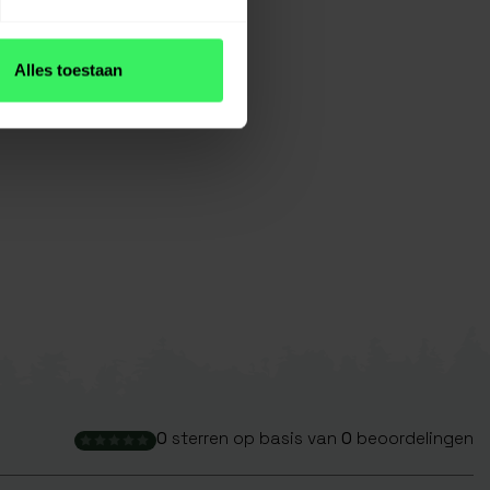
Alles toestaan
0
sterren op basis van
0
beoordelingen