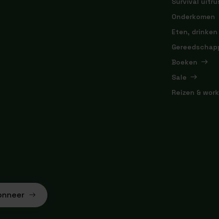
Survival uitru
Onderkomen
Eten, drinken
Gereedschap
Boeken
Sale
Reizen & wor
onneer