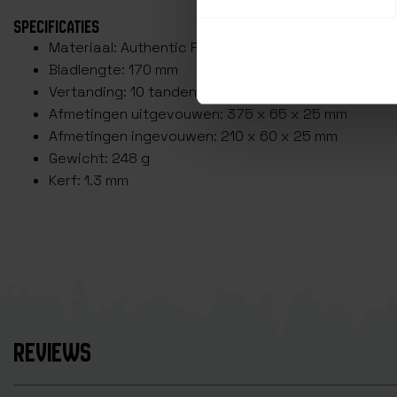
SPECIFICATIES
Materiaal: Authentic Premium Japanese Steel
Bladlengte: 170 mm
Vertanding: 10 tanden per 30 mm
Afmetingen uitgevouwen: 375 x 65 x 25 mm
Afmetingen ingevouwen: 210 x 60 x 25 mm
Gewicht: 248 g
Kerf: 1.3 mm
REVIEWS