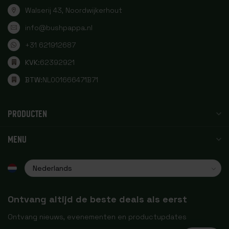
Walserij 43, Noordwijkerhout
info@bushpappa.nl
+31 621912687
KVK:
62392921
BTW:
NL001666471B71
PRODUCTEN
MENU
Ontvang altijd de beste deals als eerst
Ontvang nieuws, evenementen en productupdates