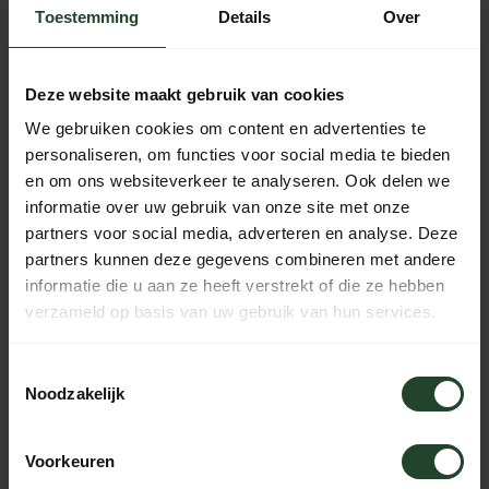
Toestemming
Details
Over
Gratis verzending vanaf € 90,- (NL, BE & DE)
14 dagen bedenktijd met no-nonsens retourbeleid
Deze website maakt gebruik van cookies
Ma t/m Vr voor 17:00 besteld, dezelfde dag verzonden
We gebruiken cookies om content en advertenties te
Iedere dag bereikbaar van 10:00 tot 20:00 via de chat,
personaliseren, om functies voor social media te bieden
telefoon of email
en om ons websiteverkeer te analyseren. Ook delen we
informatie over uw gebruik van onze site met onze
partners voor social media, adverteren en analyse. Deze
partners kunnen deze gegevens combineren met andere
PRODUCTOMSCHRIJVING
informatie die u aan ze heeft verstrekt of die ze hebben
verzameld op basis van uw gebruik van hun services.
SPECIFICATIES
Toestemmingsselectie
Noodzakelijk
Hulp nodig?
Voorkeuren
Neem contact op, onze medewerkers
helpen je graag