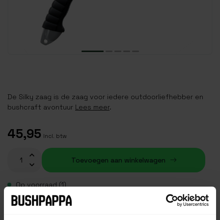
De Silky zaag is de zaag voor iedere outdoorliefhebber en
bushcraft avontuur
Lees meer
.
45,95
Incl. btw
Toevoegen aan winkelwagen
Op voorraad (1)
Plaats je bestelling binnen
01:47:14
, dan wordt je
bestelling vandaag nog verzonden