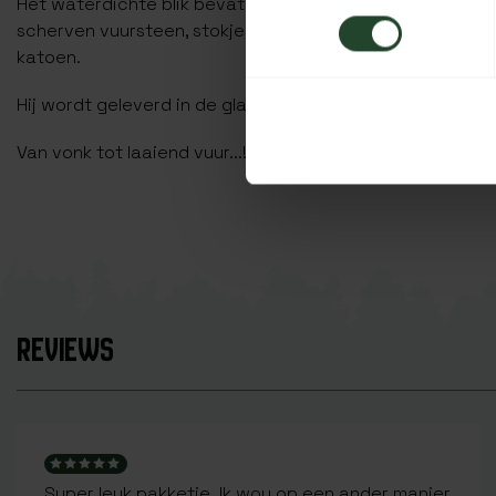
Het waterdichte blik bevat een traditionele vuurslag van 
scherven vuursteen, stokjes venkel, jutegaren en een fli
katoen.
Hij wordt geleverd in de glanzende blik zoals te zien is op
Van vonk tot laaiend vuur...!
REVIEWS
Super leuk pakketje. Ik wou op een ander manier