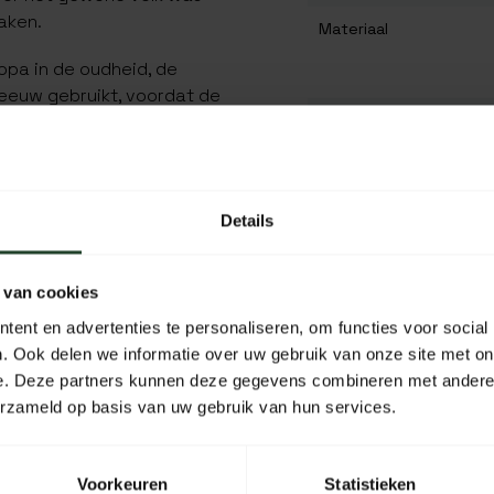
aken.
Materiaal
opa in de oudheid, de
 eeuw gebruikt, voordat de
am, geleidelijk een einde
Lengte
oen.
Breedte
ordt geslagen, komt er een
Hoogte
den, die vervolgens begint
Details
Inhoud
 van cookies
en bundel droog gras,
Kleur
men oplaaien.
ent en advertenties te personaliseren, om functies voor social
. Ook delen we informatie over uw gebruik van onze site met on
id om te leren als
e. Deze partners kunnen deze gegevens combineren met andere i
redigend om vuur te maken
erzameld op basis van uw gebruik van hun services.
ent, voelt het al snel als
oudig, historisch en echt...
Voorkeuren
Statistieken