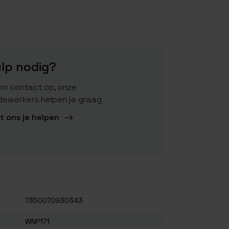
lp nodig?
m contact op, onze
ewerkers helpen je graag
t ons je helpen
7350070930343
WNP171