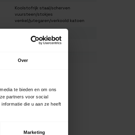
Koolstofrijk staal/scherven
vuursteen/stokjes
venkel/jutegaren/verkoold katoen
N.V.T.
N.V.T.
N.V.T.
Over
N.V.T.
Bekijk alles
Zwart
 media te bieden en om ons
ze partners voor social
nformatie die u aan ze heeft
Marketing