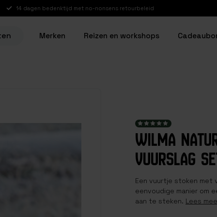
14 dagen bedenktijd met no-nonsens retourbeleid
ten
Merken
Reizen en workshops
Cadeaubo
WILMA NATU
VUURSLAG SE
Een vuurtje stoken met 
eenvoudige manier om ee
aan te steken.
Lees mee