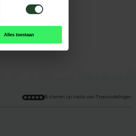
Alles toestaan
5
sterren op basis van
1
beoordelingen