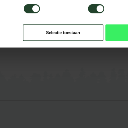
koolstofrijk staal, scherpe
nke hoeveelheid verkoold
 de foto's.
Selectie toestaan