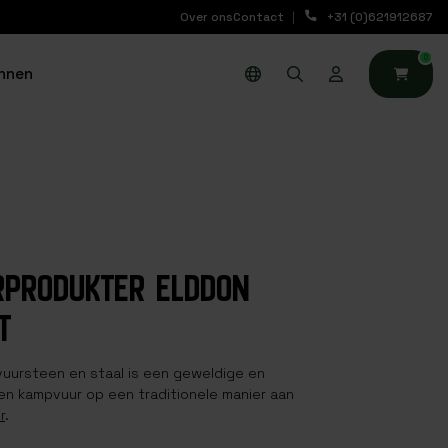
Over ons
Contact
+31 (0)621912687
0
nnen
RPRODUKTER ELDDON
T
vuursteen en staal is een geweldige en
n kampvuur op een traditionele manier aan
r
.