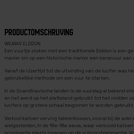
PRODUCTOMSCHRIJVING
WILMAS ELDDON
Een vuurtje stoken met een traditionele Elddon is een g
manier om op een historische manier een kampvuur aan d
Vanaf de IJzertijd tot de uitvinding van de lucifer was h
gebruikelijke methode om een vuur te starten.
In de Scandinavische landen is de vuurslag al bekend sin
en het werd op het platteland gebruikt tot het midden v
lucifers op grotere schaal begonnen te worden gebruikt
Verkool katoen verving takkenbossen, vooral bij de adel 
welgestelden, in de 18e-18e eeuw, waar verkoold katoen 
prominente plaats innamen op de schoorsteenmantel. V