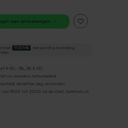
egen aan winkelwagen
 binnen
17:37:13
, dan wordt je bestelling
onden
af € 90,- (NL, BE & DE)
met no-nonsens retourbeleid
 besteld, dezelfde dag verzonden
 van 10:00 tot 20:00 via de chat, telefoon of