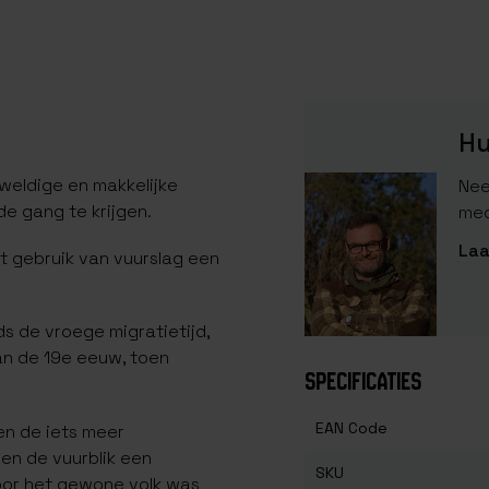
Hu
eweldige en makkelijke
Nee
e gang te krijgen.
med
Laa
et gebruik van vuurslag een
ds de vroege migratietijd,
an de 19e eeuw, toen
SPECIFICATIES
.
EAN Code
en de iets meer
en de vuurblik een
SKU
oor het gewone volk was