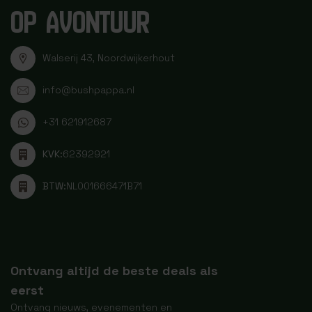
OP AVONTUUR
Walserij 43, Noordwijkerhout
info@bushpappa.nl
+31 621912687
KVK:
62392921
BTW:
NL001666471B71
Ontvang altijd de beste deals als
eerst
Ontvang nieuws, evenementen en