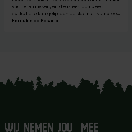
vuur leren maken, en die is een compleet
pakketje je kan gelijk aan de slag met vuursteen
en staal.
Hercules do Rosario
WIJ NEMEN JOU MEE