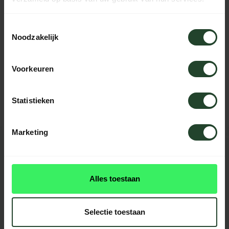
SPECIFICATIES
Toestemmingsselectie
Noodzakelijk
Hulp nodig?
Voorkeuren
Neem contact op, onze medewerkers
helpen je graag
Statistieken
Marketing
REVIEWS
3
beoordelingen
Alles toestaan
Selectie toestaan
Het is een heel zachte geur, ik ervaar die als erg