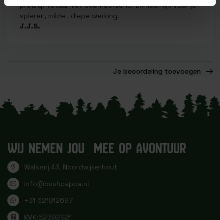
prettig. Totaal niet overheersend. En heel fijn voor je
spieren, milde , diepe werking.
J.J.S.
Je beoordeling toevoegen
WIJ NEMEN JOU MEE OP AVONTUUR
Walserij 43, Noordwijkerhout
info@bushpappa.nl
+31 621912687
KVK:
62392921