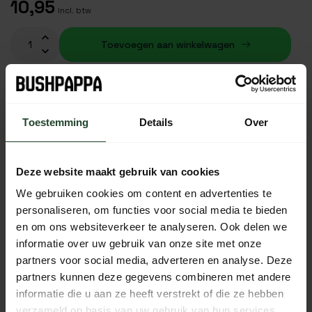
10,95
Incl. btw
Toevoegen aan winkelwagen
Op voorraad (20)
Toestemming
Details
Over
Gratis verzending vanaf € 90,- (NL, BE & DE)
14 dagen bedenktijd met no-nonsens retourbeleid
Deze website maakt gebruik van cookies
Ma t/m Vr voor 17:00 besteld, dezelfde dag verzonden
We gebruiken cookies om content en advertenties te
Iedere dag bereikbaar van 10:00 tot 20:00 via de chat,
personaliseren, om functies voor social media te bieden
telefoon of email
en om ons websiteverkeer te analyseren. Ook delen we
informatie over uw gebruik van onze site met onze
partners voor social media, adverteren en analyse. Deze
partners kunnen deze gegevens combineren met andere
PRODUCTOMSCHRIJVING
informatie die u aan ze heeft verstrekt of die ze hebben
verzameld op basis van uw gebruik van hun services.