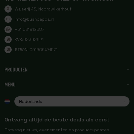
Walserij 43, Noordwijkerhout
info@bushpappa.nl
+31 621912687
KVK:
62392921
BTW:
NL001666471B71
PRODUCTEN
MENU
Ontvang altijd de beste deals als eerst
Ontvang nieuws, evenementen en productupdates