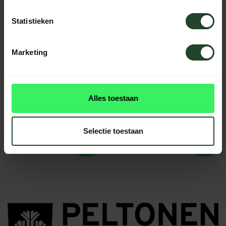
Statistieken
Marketing
Alles toestaan
Peltonen M07 Ranger
Peltonen Knives M07
Puukko Micarta –
Ranger Puukko Full
Zwart of Groen
tang mes Curly Birch
Selectie toestaan
199,95
219,95
219,95
Op voorraad
Niet op voorraad