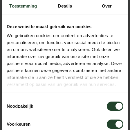
Toestemming
Details
Over
Deze website maakt gebruik van cookies
We gebruiken cookies om content en advertenties te
personaliseren, om functies voor social media te bieden
en om ons websiteverkeer te analyseren. Ook delen we
informatie over uw gebruik van onze site met onze
partners voor social media, adverteren en analyse. Deze
Peltonen Knives M07
Peltonen Knives M07
partners kunnen deze gegevens combineren met andere
Ranger Puukko mes
Ranger Puukko mes
informatie die u aan ze heeft verstrekt of die ze hebben
met Lederen schede
Zwart met Lederen
verzameld op basis van uw gebruik van hun services.
Zwart
schede
104,95
104,95
Toestemmingsselectie
Niet op voorraad
Niet op voorraad
Noodzakelijk
-9%
Voorkeuren