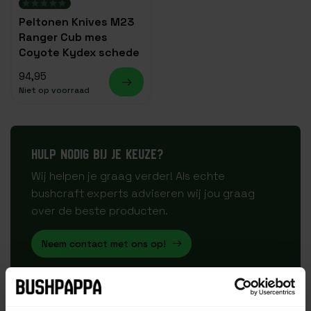
Peltonen Knives M23
Ranger Cub mes
Coyote Kydex schede
94,95
Niet op voorraad
HULP NODIG BIJ JE KEUZE?
Wij helpen je graag verder! Als echte
bushcraft experts adviseren wij jou graag
over de beste producten.
Neem contact met ons op!