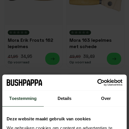
Mora Erik Frosts 162
Mora 163 lepelmes
lepelmes
met schede
34,95
39,49
41,95
49,49
Op voorraad
Op voorraad
Toestemming
Details
Over
Deze website maakt gebruik van cookies
We gebruiken cookies om content en advertenties te