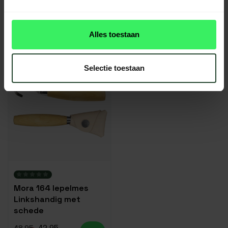
lepelmes met schede
rechtshandig met
schede
41,95
42,95
49,49
48,95
Alles toestaan
Op voorraad
Op voorraad
Selectie toestaan
-12%
Mora 164 lepelmes
Linkshandig met
schede
42,95