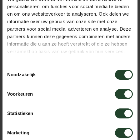
personaliseren, om functies voor social media te bieden
en om ons websiteverkeer te analyseren. Ook delen we
Mora 164 lepelmes
Mora 163 lepelmes
informatie over uw gebruik van onze site met onze
Linkshandig
partners voor social media, adverteren en analyse. Deze
39,95
40,95
partners kunnen deze gegevens combineren met andere
Op voorraad
Op voorraad
informatie die u aan ze heeft verstrekt of die ze hebben
verzameld op basis van uw gebruik van hun services.
-15%
-12%
Toestemmingsselectie
Noodzakelijk
Voorkeuren
Statistieken
Marketing
Mora Erik Frosts 162
Mora 164 lepelmes