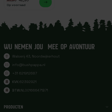
48,95
Op voorraad
WIJ NEMEN JOU MEE OP AVONTUUR
Walserij 43, Noordwijkerhout
info@bushpappa.nl
+31 621912687
KVK:
62392921
BTW:
NL001666471B71
PRODUCTEN